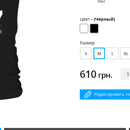
Dayz
Цвет
- (Черный)
Размер
S
M
L
XL
610
грн.
Редактировать т