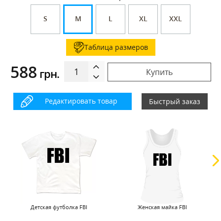
S
M
L
XL
XXL
Таблица размеров
588
грн.
Купить
Редактировать товар
Быстрый заказ
Детская футболка FBI
Женская майка FBI