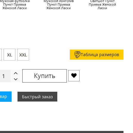
Мужская футболка
Мужской лонгслив
Свитшот Пункт
Ч
Пункт Приема
Пункт Приема
Приема Женской
Женской Ласки
Женской Ласки
Ласки
Таблица размеров
XL
XXL
Купить
овар
Быстрый заказ