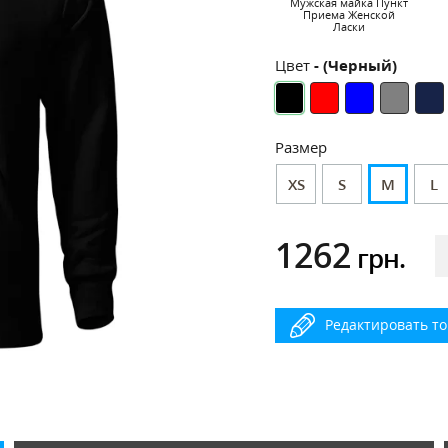
Мужская майка Пункт
Приема Женской
Ласки
Цвет
- (Черный)
Размер
XS
S
M
L
1262
грн.
Редактировать т