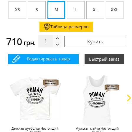
XS
S
M
L
XL
XXL
Таблица размеров
710
грн.
Купить
Редактировать товар
Быстрый заказ
Детская футболка Настоящий
Мужская майка Настоящий
Мужик
Мужик