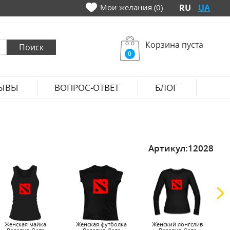
Мои желания (0)
RU
UA
Корзина пуста
0
ЫВЫ
ВОПРОС-ОТВЕТ
БЛОГ
Артикул:
12028
Женская майка
Женская футболка
Женский лонгслив