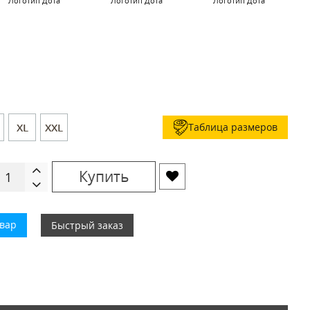
Логотип Дота
Логотип Дота
Логотип Дота
Таблица размеров
XL
XXL
Купить
овар
Быстрый заказ