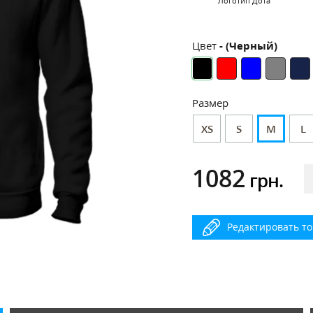
Логотип Дота
Цвет
- (Черный)
Размер
XS
S
M
L
1082
грн.
Редактировать т