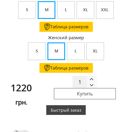
S
M
L
XL
XXL
Таблица размеров
Женский размер
S
M
L
XL
Таблица размеров
1220
Купить
грн.
Быстрый заказ