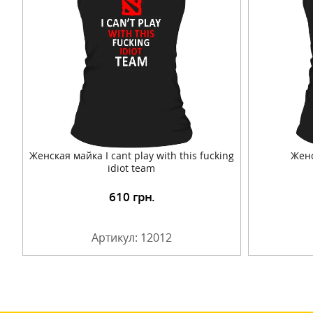
Женская майка I cant play with this fucking
Женс
idiot team
610
грн.
Подробнее
Артикул: 12012