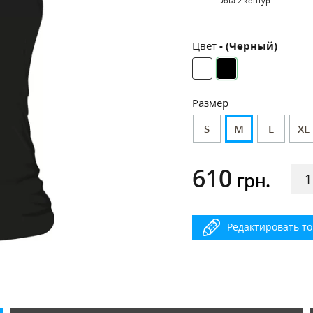
Dota 2 контур
Цвет
- (Черный)
Размер
S
M
L
XL
610
грн.
Редактировать т