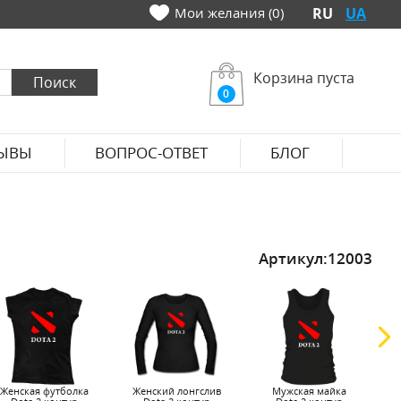
Мои желания (0)
RU
UA
Корзина пуста
0
ЫВЫ
ВОПРОС-ОТВЕТ
БЛОГ
Артикул:
12003
Женская футболка
Женский лонгслив
Мужская майка