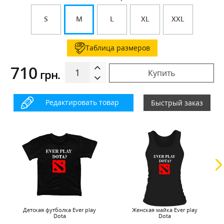
S
M
L
XL
XXL
Таблица размеров
710
грн.
Купить
Редактировать товар
Быстрый заказ
Детская футболка Ever play
Женская майка Ever play
Dota
Dota