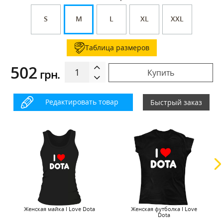
S
M
L
XL
XXL
Таблица размеров
502
грн.
Купить
Редактировать товар
Быстрый заказ
Женская майка I Love Dota
Женская футболка I Love
Dota