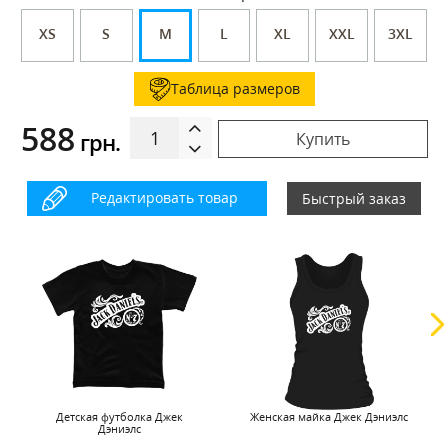
XS
S
M
L
XL
XXL
3XL
Таблица размеров
588
грн.
Купить
Редактировать товар
Быстрый заказ
Детская футболка Джек
Женская майка Джек Дэниэлс
Дэниэлс