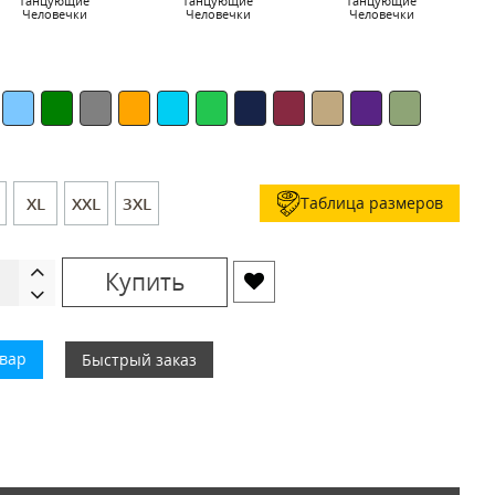
Танцующие
Танцующие
Танцующие
Человечки
Человечки
Человечки
Таблица размеров
XL
XXL
3XL
Купить
овар
Быстрый заказ