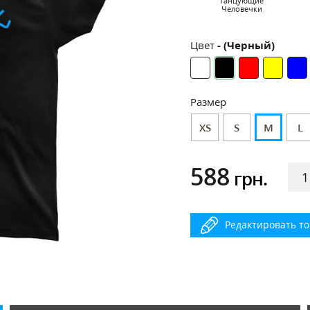
Танцующие
Человечки
Цвет
- (Черный)
Размер
XS
S
M
L
588
грн.
Редактировать т