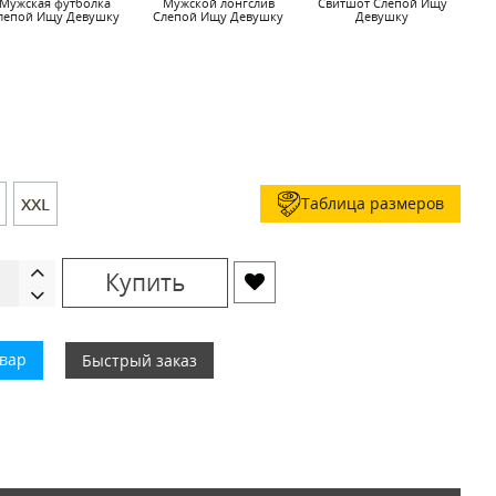
Мужская футболка
Мужской лонгслив
Свитшот Слепой Ищу
Ч
лепой Ищу Девушку
Слепой Ищу Девушку
Девушку
Таблица размеров
XXL
Купить
овар
Быстрый заказ