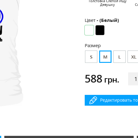
Толстовка Слепой Ищу
Девушку
С
Цвет
- (Белый)
Размер
S
M
L
XL
588
грн.
Редактировать т