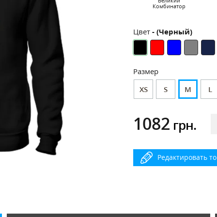
Великий
Комбинатор
Цвет
- (Черный)
Размер
XS
S
M
L
1082
грн.
Редактировать т