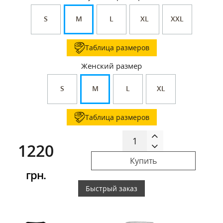
S
M
L
XL
XXL
Таблица размеров
Женский размер
S
M
L
XL
Таблица размеров
1220
Купить
грн.
Быстрый заказ