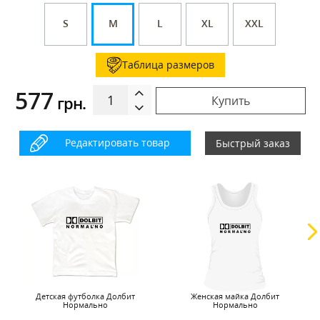
S
M
L
XL
XXL
Таблица размеров
577
грн.
Купить
Редактировать товар
Быстрый заказ
Детская футболка Долбит
Женская майка Долбит
Нормально
Нормально