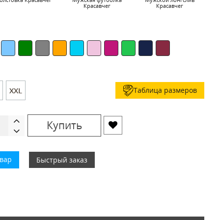
Красавчег
Красавчег
Таблица размеров
XXL
Купить
овар
Быстрый заказ