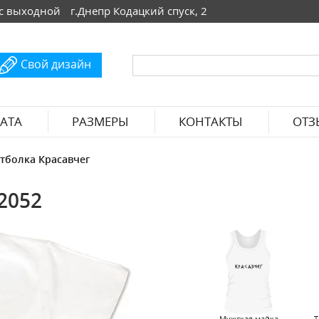
 Вс выходной
г.Днепр Кодацкий спуск, 2
Свой дизайн
АТА
РАЗМЕРЫ
КОНТАКТЫ
ОТЗ
тболка Красавчег
2052
Мужская майка
Т