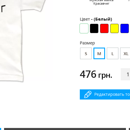
Красавчег
Цвет
- (Белый)
Размер
S
M
L
XL
476
грн.
Редактировать т