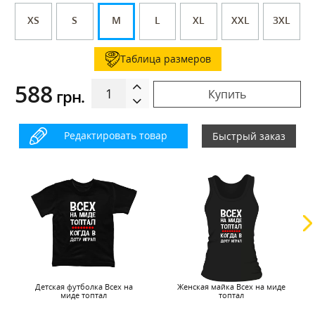
XS
S
M
L
XL
XXL
3XL
Таблица размеров
588
грн.
Купить
Редактировать товар
Быстрый заказ
Детская футболка Всех на
Женская майка Всех на миде
миде топтал
топтал