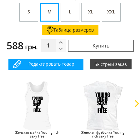
S
M
L
XL
XXL
Таблица размеров
588
грн.
Купить
Редактировать товар
Быстрый заказ
Женская майка Youing rich
Женская футболка Youing
sexy free
rich sexy free