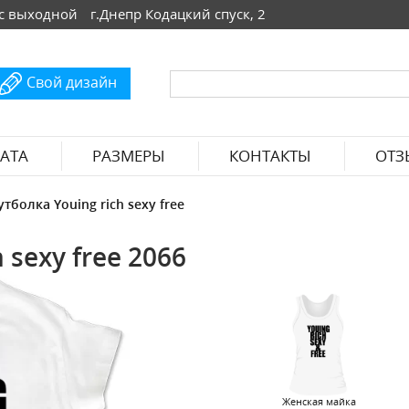
 Вс выходной
г.Днепр Кодацкий спуск, 2
Свой дизайн
АТА
РАЗМЕРЫ
КОНТАКТЫ
ОТЗ
тболка Youing rich sexy free
 sexy free 2066
Женская майка