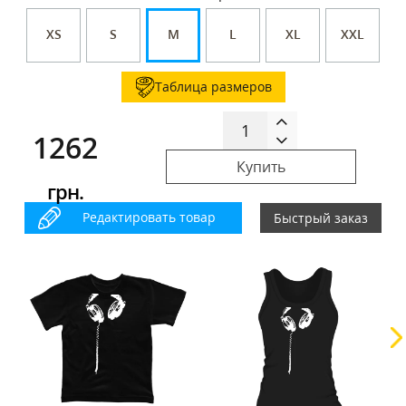
XS
S
M
L
XL
XXL
Таблица размеров
1262
Купить
грн.
Редактировать товар
Быстрый заказ