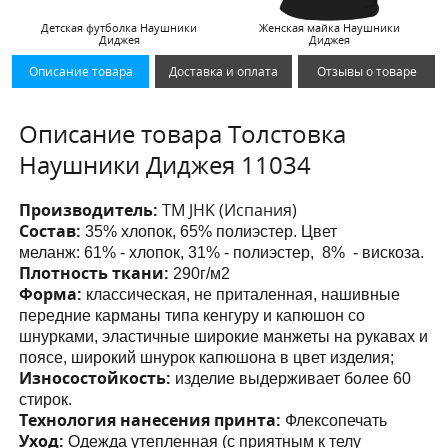
Детская футболка Наушники
Женская майка Наушники
Диджея
Диджея
Описание товара
Доставка и оплата
Отзывы о товаре
Описание товара Толстовка
Наушники Диджея 11034
Производитель:
ТМ JHK (Испания)
Состав:
35% хлопок, 65% полиэстер. Цвет
меланж:
61% - хлопок, 31% - полиэстер, 8% - вискоза.
Плотность ткани:
290г/м2
Форма:
классическая, не приталенная, нашивные
передние карманы
типа кенгуру и капюшон со
шнурками
, эластичные широкие манжеты на рукавах и
поясе, широкий шнурок капюшона в цвет изделия;
Износостойкость:
изделие выдерживает более 60
стирок.
Технология нанесения принта:
Флексопечать
Уход:
Одежда утепленная (с приятным к телу