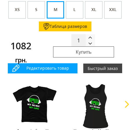
XS
S
M
L
XL
XXL
Таблица размеров
1082
Купить
грн.
Редактировать товар
Быстрый заказ