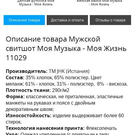
Детская футболка Моя
Женская майка Моя Музыка
Музыка - Моя Жизнь
- Моя Жизнь
Описание товара
Доставка и оплата
Отзывы о товаре
Описание товара Мужской
свитшот Моя Музыка - Моя Жизнь
11029
Производитель:
ТМ JHK (Испания)
Состав:
35% хлопок, 65% полиэстер. Цвет
меланж:
61% - хлопок, 31% - полиэстер, 8% - вискоза.
Плотность ткани:
290г/м2
Форма:
классическая, не приталенная,
эластичные
манжеты на рукавах и поясе с двойным
декоративным швом;
Износостойкость:
изделие выдерживает более 60
стирок.
Технология нанесения принта:
Флексопечать
Уход:
Одежда утепленная (с приятным к телу