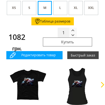
XS
S
M
L
XL
XXL
Таблица размеров
1082
Купить
грн.
Редактировать товар
Быстрый заказ