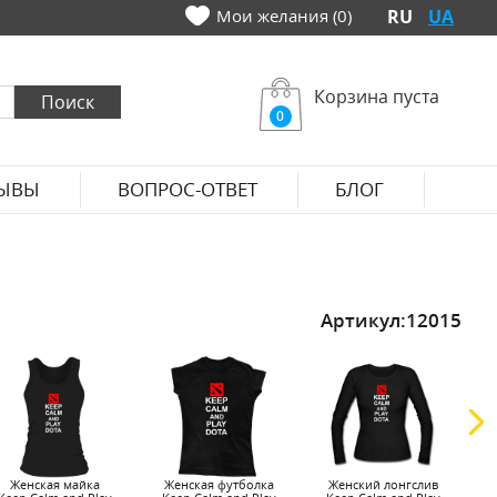
Мои желания (0)
RU
UA
Корзина пуста
0
ЫВЫ
ВОПРОС-ОТВЕТ
БЛОГ
Артикул:
12015
Женская майка
Женская футболка
Женский лонгслив