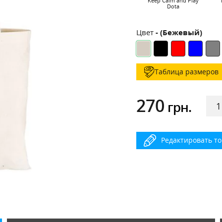
Keep Calm and Play
Dota
Цвет
- (Бежевый)
Таблица размеров
270
грн.
Редактировать т