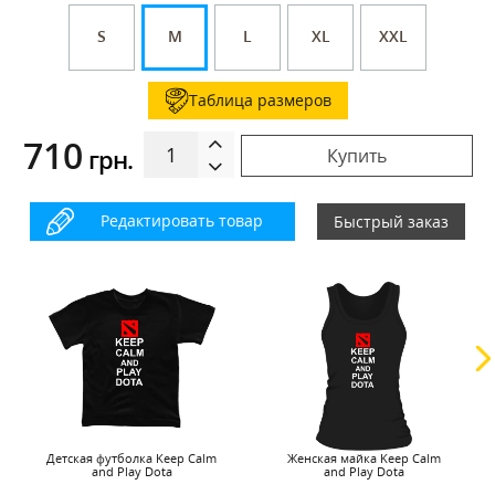
S
M
L
XL
XXL
Таблица размеров
710
грн.
Купить
Редактировать товар
Быстрый заказ
Детская футболка Keep Calm
Женская майка Keep Calm
and Play Dota
and Play Dota