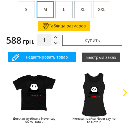
S
M
L
XL
XXL
Таблица размеров
588
грн.
Купить
Редактировать товар
Быстрый заказ
Детская футболка Never say
Женская майка Never say no
no to Dota 2
to Dota 2