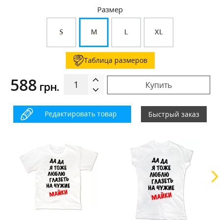
Размер
S
M
L
XL
Таблица размеров
588
грн.
Купить
Редактировать товар
Быстрый заказ