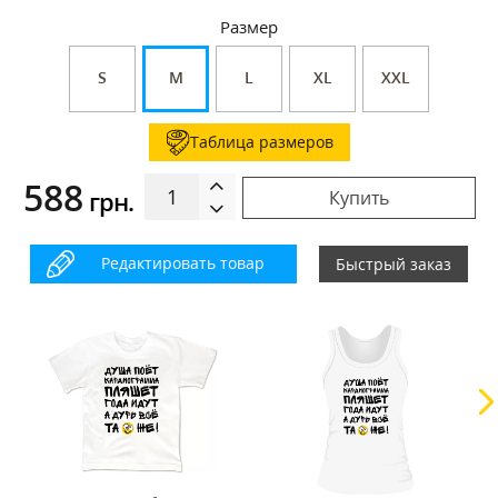
Размер
S
M
L
XL
XXL
Таблица размеров
588
грн.
Купить
Редактировать товар
Быстрый заказ