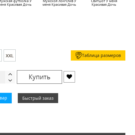
ужская футболка У
Мужской лонгслив У
Свитшот У меня
еня Красивая Дочь
меня Красивая Дочь
Красивая Дочь
Таблица размеров
XXL
Купить
овар
Быстрый заказ