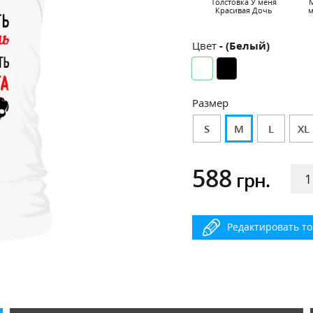
Толстовка У меня
М
Красивая Дочь
м
Цвет
- (Белый)
Размер
S
M
L
XL
588
грн.
Редактировать т