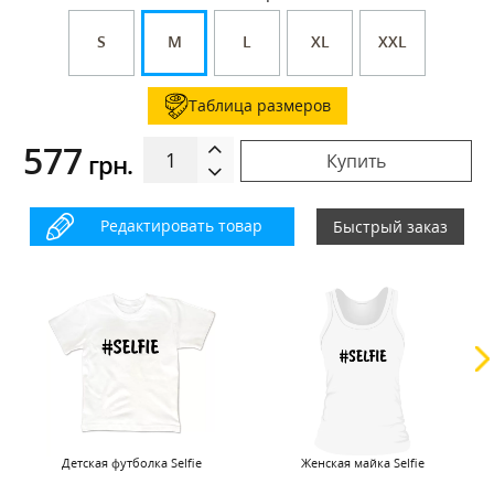
S
M
L
XL
XXL
Таблица размеров
577
грн.
Купить
Редактировать товар
Быстрый заказ
Детская футболка Selfie
Женская майка Selfie